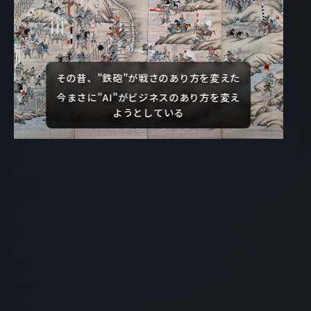
その昔、"鉄砲"が戦さのあり方を変えた
今まさに"AI"がビジネスのあり方を変え
ようとしている